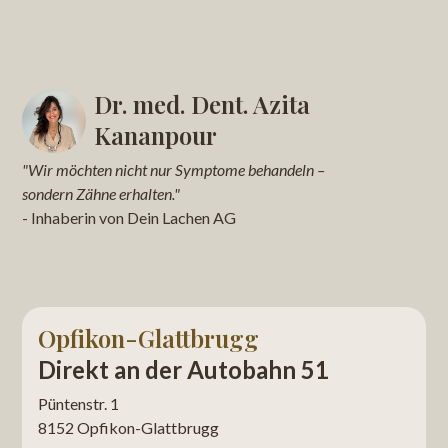
Vom ersten Beratungsgespräch bis zur finalen Krone
Standorten sorgen dafür, dass Ihr Zahnersatz und das
vergehen meist drei bis sechs Monate. Diese Zeit ist
umliegende Zahnfleisch dauerhaft gesund bleiben.
notwendig, damit das Implantat stabil in den
Kieferknochen einwachsen kann. Während dieser Phase
erhalten Sie selbstverständlich ein hochwertiges
Dr. med. Dent. Azita
Provisorium, damit Sie unsere Praxis stets mit einem
Kananpour
Lächeln verlassen.
"Wir möchten nicht nur Symptome behandeln –
sondern Zähne erhalten."
- Inhaberin von Dein Lachen AG
Opfikon-Glattbrugg
Direkt an der Autobahn 51
Püntenstr. 1
8152 Opfikon-Glattbrugg