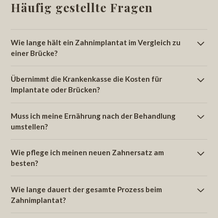
Häufig gestellte Fragen
Wie lange hält ein Zahnimplantat im Vergleich zu
einer Brücke?
Ein Zahnimplantat gilt als langfristigste Lösung, da es bei
Übernimmt die Krankenkasse die Kosten für
guter Pflege oft ein Leben lang hält. Eine Brücke hat eine
Implantate oder Brücken?
durchschnittliche Lebensdauer von etwa 10 bis 15 Jahren,
bevor sie aufgrund von Verschleiss oder Veränderungen an
Die Grundversicherung in der Schweiz deckt
Muss ich meine Ernährung nach der Behandlung
den Pfeilerzähnen eventuell ersetzt werden muss.
Zahnbehandlungen nur in seltenen Ausnahmefällen ab.
umstellen?
Wenn Sie jedoch über eine Zahnzusatzversicherung
verfügen, werden oft Anteile übernommen. Wir erstellen
Nein, das ist einer der grössten Pluspunkte von
Wie pflege ich meinen neuen Zahnersatz am
Ihnen gerne einen detaillierten Kostenvoranschlag, den Sie
festsitzendem Zahnersatz. Sobald die Einheilphase
besten?
vorab zur Prüfung einreichen können.
abgeschlossen ist, können Sie mit einem Implantat oder
einer Brücke wieder wie gewohnt kraftvoll zubeissen und
Die Pflege ist unkompliziert, aber wichtig. Neben dem
Wie lange dauert der gesamte Prozess beim
alles essen, was Ihnen schmeckt.
normalen Zähneputzen empfehlen wir die Nutzung von
Zahnimplantat?
Zahnseide oder Interdentalbürsten für die Zwischenräume.
Regelmässige professionelle Zahnreinigungen an unseren