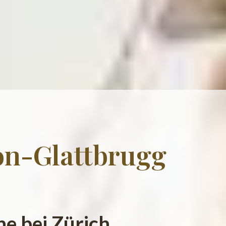
on-Glattbrugg
e bei Zürich