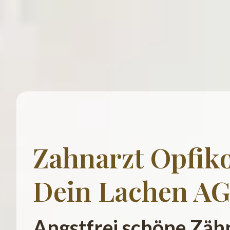
Zahnarzt Opfik
Dein Lachen AG
Angstfrei schöne Zähn