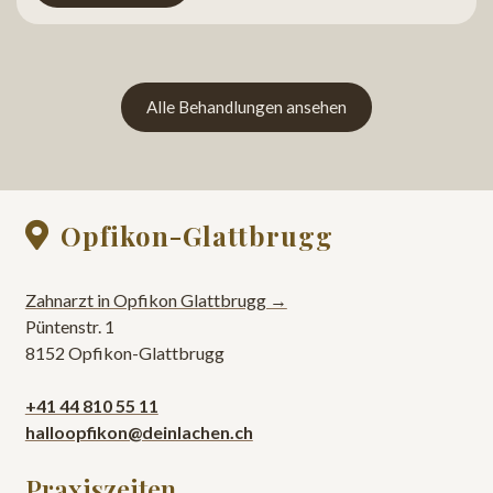
Alle Behandlungen ansehen
Opfikon-Glattbrugg

Zahnarzt in Opfikon Glattbrugg →
Püntenstr. 1
8152 Opfikon-Glattbrugg
+41 44 810 55 11
halloopfikon@deinlachen.ch
Praxiszeiten