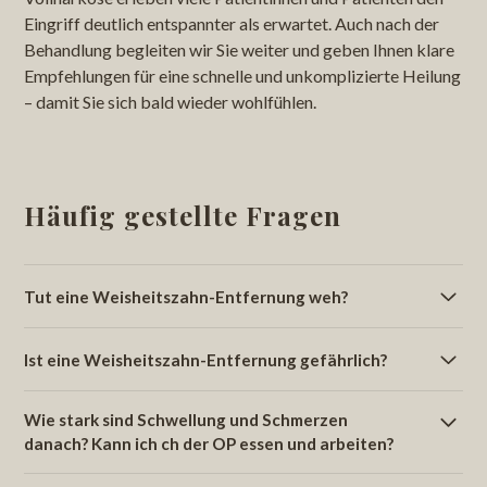
Eingriff deutlich entspannter als erwartet. Auch nach der
Behandlung begleiten wir Sie weiter und geben Ihnen klare
Empfehlungen für eine schnelle und unkomplizierte Heilung
– damit Sie sich bald wieder wohlfühlen.
Häufig gestellte Fragen
Tut eine Weisheitszahn-Entfernung weh?
Die häufigste Sorge ist: „Tut das weh?“ Die Entfernung
Ist eine Weisheitszahn-Entfernung gefährlich?
eines Weisheitszahns erfolgt unter wirksamer lokaler
Betäubung, sodass Sie während des Eingriffs keine
Eine Weisheitszahn OP ist ein routinierter oralchirurgischer
Schmerzen, sondern höchstens Druck spüren. Für
Wie stark sind Schwellung und Schmerzen
Eingriff. Risiken wie Schwellung, Nachblutung oder
Angstpatienten bieten wir zusätzlich beruhigende
danach? Kann ich ch der OP essen und arbeiten?
vorübergehende Sensibilitätsstörungen sind selten und
Optionen wie Lachgas an. In unseren Praxen nahe Uster
werden vorab ausführlich besprochen. Durch moderne
Nach der Weisheitszahn Entfernung sind Schwellungen